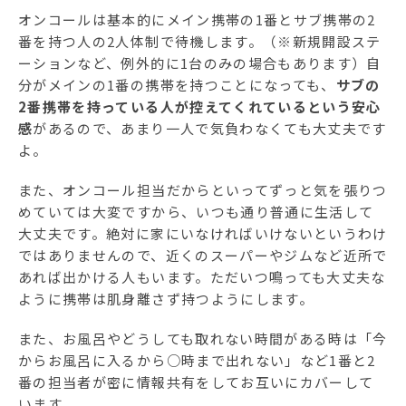
オンコールは基本的にメイン携帯の1番とサブ携帯の2
番を持つ人の2人体制で待機します。（※新規開設ステ
ーションなど、例外的に1台のみの場合もあります）自
分がメインの1番の携帯を持つことになっても、
サブの
2番携帯を持っている人が控えてくれているという安心
感
があるので、あまり一人で気負わなくても大丈夫です
よ。
また、オンコール担当だからといってずっと気を張りつ
めていては大変ですから、いつも通り普通に生活して
大丈夫です。絶対に家にいなければいけないというわけ
ではありませんので、近くのスーパーやジムなど近所で
あれば出かける人もいます。ただいつ鳴っても大丈夫な
ように携帯は肌身離さず持つようにします。
また、お風呂やどうしても取れない時間がある時は「今
からお風呂に入るから○時まで出れない」など1番と2
番の担当者が密に情報共有をしてお互いにカバーして
います。