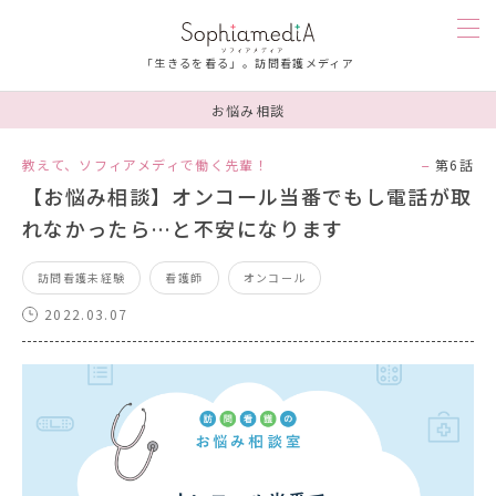
「生きるを看る」。訪問看護メディア
お悩み相談
訪問看護を知る
教えて、ソフィアメディで働く先輩！
第6話
【お悩み相談】オンコール当番でもし電話が取
人を知る
れなかったら…と不安になります
漫画
訪問看護未経験
看護師
オンコール
2022.03.07
お楽しみ
お悩み相談
ソフィアメディを知る
連載