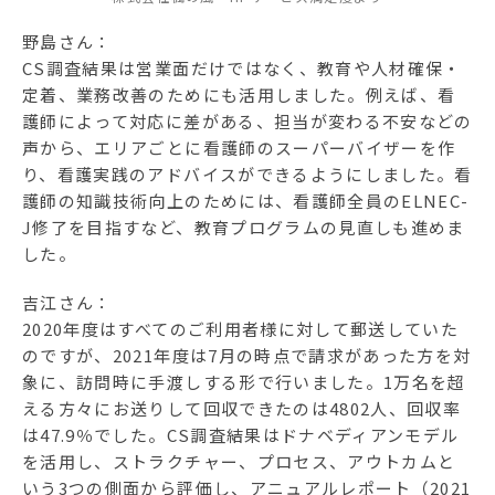
野島さん：
CS調査結果は営業面だけではなく、教育や人材確保・
定着、業務改善のためにも活用しました。例えば、看
護師によって対応に差がある、担当が変わる不安などの
声から、エリアごとに看護師のスーパーバイザーを作
り、看護実践のアドバイスができるようにしました。看
護師の知識技術向上のためには、看護師全員のELNEC-
J修了を目指すなど、教育プログラムの見直しも進めま
した。
吉江さん：
2020年度はすべてのご利用者様に対して郵送していた
のですが、2021年度は7月の時点で請求があった方を対
象に、訪問時に手渡しする形で行いました。1万名を超
える方々にお送りして回収できたのは4802人、回収率
は47.9％でした。CS調査結果はドナベディアンモデル
を活用し、ストラクチャー、プロセス、アウトカムと
いう3つの側面から評価し、アニュアルレポート（2021