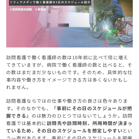
ソフィアメディアについて
訪問看護ステーション一覧
お問合せ
採用情報
訪問看護で働く看護師の数は10年前に比べて倍に増え
てきていますが、病院で働く看護師の数と比べると、そ
の数はまだまだ少ないものです。そのため、具体的な仕
事内容や働き方をイメージできる方は多くないかもし
れません。
訪問看護ならではの仕事や働き方の良さは色々ありま
す。そのなかでも、
『事前にその日のスケジュールが把
握できる』
のは魅力のひとつではないでしょうか。訪問
看護では基本的に
訪問先や訪問時刻、所用時間が決まっ
ているため、その日のスケジュールを想定しやすい
とい
う一面があります。事前にその日のスケジュールを把握