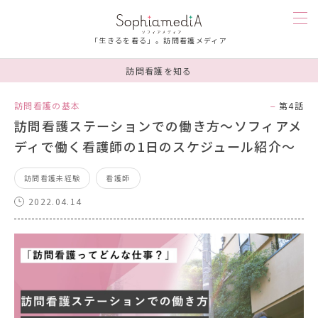
「生きるを看る」。訪問看護メディア
訪問看護を知る
訪問看護を知る
訪問看護の基本
第4話
訪問看護ステーションでの働き方～ソフィアメ
人を知る
ディで働く看護師の1日のスケジュール紹介～
漫画
訪問看護未経験
看護師
2022.04.14
お楽しみ
お悩み相談
ソフィアメディを知る
連載