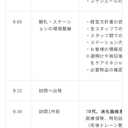
・スケジュールの確
9:00
朝礼・ステーシ
・経営方針書の読み
ョンの環境整備
・全スタッフでのス
・スタッフ間での情
・ステーション内の
・お客様の情報収集
※週明けや祝日後は
をケアマネジャー
・必要物品の確認、
9:15
訪問へ出発
9:30
訪問1件目
7
0代、消化器疾患
医療保険、特別訪問
（術後ドレーン管理