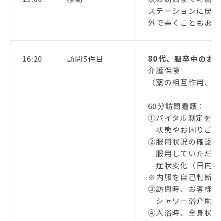
ステーションに戻っ
外で書くこともあり
16:20
訪問5件目
80代、脳卒中のお
介護保険
（薬の相互作用、副
60分訪問看護：
①バイタル測定を実
状態やお困りごと
②服用状況の確認、
服用していただく
症状変化（日内変
※内服を自己判断で
③訪問時、お客様の
シャワー浴介助を
④入浴時、全身状態