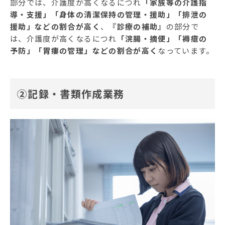
部分では、介護度が高くなるにつれ
「家族等の介護指
導・支援」「身体の清潔保持の管理・援助」「排泄の
援助」などの割合が高く
、
『診療の補助』
の部分で
は、介護度が高くなるにつれ
「浣腸・摘便」「褥瘡の
予防」「胃瘻の管理」などの割合が高く
なっています。
②
記録・書類作成業務