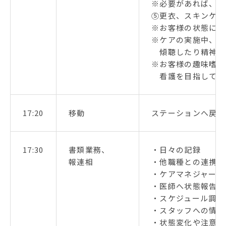
※必要があれば、入
⑤更衣、スキンケア
※お客様の状態によ
※ケアの実施中、ご
傾聴したり精神的
※お客様の趣味嗜好
看護を目指してい
17:20
移動
ステーションへ戻る
17:30
書類業務、
・日々の記録
報連相
・他職種との連携
・ケアマネジャーへ
・医師へ状態報告※
・スケジュール調整
・スタッフへの情報
・状態変化や注意事