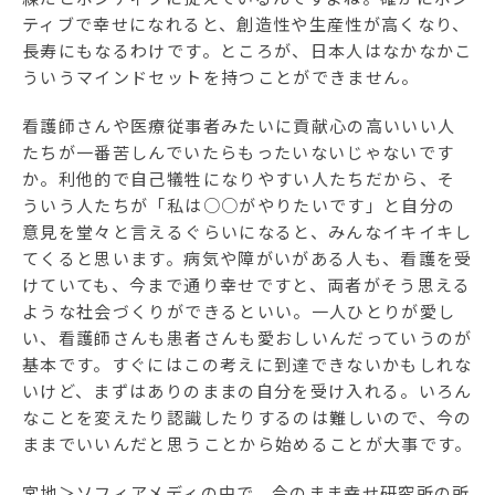
ティブで幸せになれると、創造性や生産性が高くなり、
長寿にもなるわけです。ところが、日本人はなかなかこ
ういうマインドセットを持つことができません。
看護師さんや医療従事者みたいに貢献心の高いいい人
たちが一番苦しんでいたらもったいないじゃないです
か。利他的で自己犠牲になりやすい人たちだから、そ
ういう人たちが「私は○○がやりたいです」と自分の
意見を堂々と言えるぐらいになると、みんなイキイキし
てくると思います。病気や障がいがある人も、看護を受
けていても、今まで通り幸せですと、両者がそう思える
ような社会づくりができるといい。一人ひとりが愛し
い、看護師さんも患者さんも愛おしいんだっていうのが
基本です。すぐにはこの考えに到達できないかもしれな
いけど、まずはありのままの自分を受け入れる。いろん
なことを変えたり認識したりするのは難しいので、今の
ままでいいんだと思うことから始めることが大事です。
宮地＞ソフィアメディの中で、今のまま幸せ研究所の所