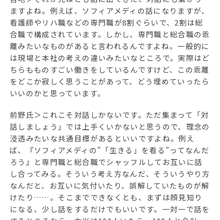
ますよね。例えば、ソフィアメディの話になりますが、
看護師やリハ職などの専門職が8割ぐらいで、2割は総
合職で構成されています。しかし、専門職と総合職の乖
離みたいなものがあると言われるんですよね。一般的に
は現場と本社の考えの違いみたいなところで。実際はど
ちらもものすごい働きをしているんですけど、この乖離
をどこか寂しく思うことがあって、どう埋めていったら
いいのかと思っています。
前野氏＞これこそ対話しかないです。ただ集まって「対
話しましょう」では上手くいかないと思うので、理念の
浸透みたいな共通目標があるといいですよね。例え
ば、『ソフィアメディの”「生きる」を看る”ってなんだ
ろう』と専門職と総合職でシャッフルしてお互いに話
し合ってみる。そういう考え方なんだ、そういうやり方
なんだと、お互いに気付いたり、誤解していたものが解
けたり……。そこまでできなくとも、まずは顔見知り
になる、少し話をするだけでもいいです。一対一で話を