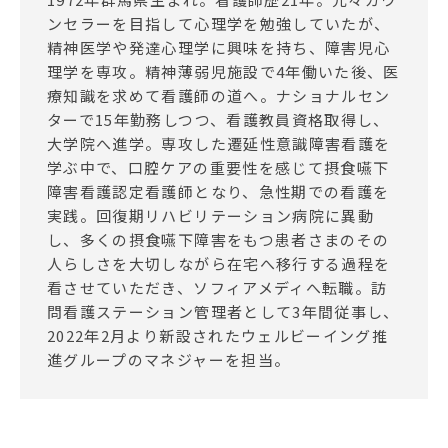
ンセラーを目指して心理学を勉強していたが、
精神医学や発達心理学に興味を持ち、障害児心
理学を専攻。精神薄弱児施設で4年働いた後、医
療知識を求めて看護師の道へ。ナショナルセン
ターで15年勤務しつつ、看護教員資格取得し、
大学院へ進学。専攻した遷延性意識障害看護を
学ぶ中で、口腔ケアの重要性を感じて摂食嚥下
障害看護認定看護師となり、急性期での看護を
実践。回復期リハビリテーション病院に異動
し、多くの摂食嚥下障害をもつ患者さまのその
人らしさを大切しながら在宅へ移行する過程を
看させていただき、ソフィアメディへ転職。訪
問看護ステーション管理者として3年間従事し、
2022年2月より新設されたウェルビーイング推
進グループのマネジャーを担当。