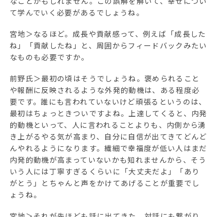
なことかもしれません。この誤解を解いて、幸せについ
て学んでいく必要があるでしょうね。
宮地＞なるほど。成長や貢献感って、例えば「成長した
ね」「貢献したね」と、周囲からフィードバックみたい
なものも必要ですか。
前野氏＞最初の頃はそうでしょうね。褒められること
や報酬に反映されるような外発的動機は、ある程度必
要です。誰にも言われていないけど頑張るというのは、
最初はちょっときついですよね。上達してくると、内発
的動機といって、人に言われることよりも、内側から湧
き上がるやる気が高まり、自分に自信が出てきてどんど
んやれるようになります。繊細で幸福度が低い人はまだ
内発的動機が高まっていないかも知れませんから、そう
いう人には丁寧すぎるくらいに「大丈夫だよ」「あり
がとう」とちゃんと声をかけてあげることが重要でし
ょうね。
宮地＞それが先ほども話に出てきた、対話にも繋がり