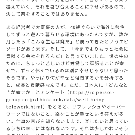
越えていく、それを喜び合えることに幸せがあるので、
決して楽をすることではありません。
ある経営者で大富豪の人が、40歳ぐらいで海外に移住
してずっと遊んで暮らせる環境にあったんですが、数か
月したら「こんな生活は嫌だ」と戻ってきたというエピ
ソードがあります。そして、「今までよりもっと社会に
貢献する会社を作るんだ」と言っていました。世の中の
ために、ちょっと苦しいけど労働して頑張ることが幸
せで、ずっと休んでいるのは別に幸せじゃないと思った
そうです。やっぱり何が幸せと相関するかを分析する
と、成長と貢献感なんです。ただ、日本人に「どんなと
きが幸せか」とアンケート（https://rc.persol-
group.co.jp/thinktank/data/well-being-
telework.html）をとると、リフレッシュやオーバー
ワークではないこと、楽なことが幸せという答えが多
い。仕事の喜びを知らないままで、楽したいと思ってい
るうちは幸せにはなれないです。それは少しかわいそう