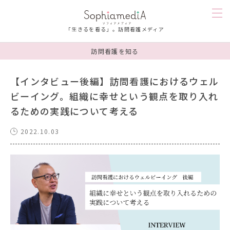
「生きるを看る」。訪問看護メディア
訪問看護を知る
訪問看護を知る
【インタビュー後編】訪問看護におけるウェル
ビーイング。組織に幸せという観点を取り入れ
人を知る
るための実践について考える
漫画
2022.10.03
お楽しみ
お悩み相談
ソフィアメディを知る
連載