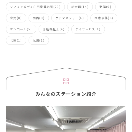
ソフィアメディ在宅療養総研(20)
総合職(14)
東海(9)
育児(8)
関西(8)
ケアマネジャー(6)
医療事務(6)
オンコール(5)
介護福祉士(4)
デイサービス(1)
北陸(1)
九州(1)
みんなのステーション紹介