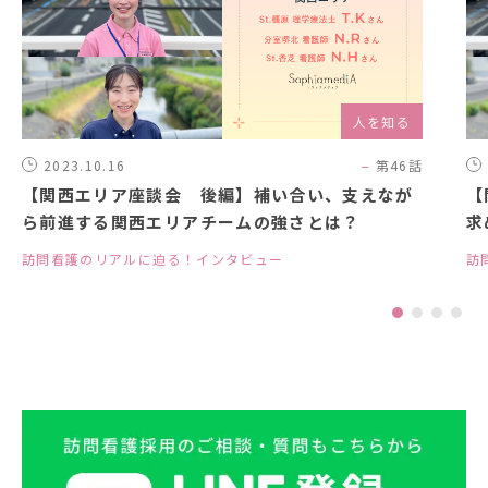
人を知る
2023.10.16
第46話
【関西エリア座談会 後編】補い合い、支えなが
【
ら前進する関西エリアチームの強さとは？
求
訪問看護のリアルに迫る！インタビュー
訪