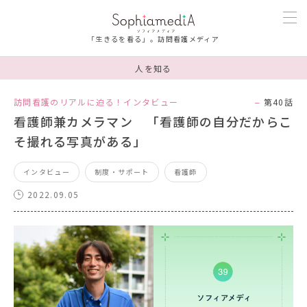
「生きるを看る」。訪問看護メディア
人を知る
訪問看護を知る
訪問看護のリアルに迫る！インタビュー
第40話
看護師兼カメラマン 「看護師の自分だからこ
人を知る
そ撮れる写真がある」
漫画
インタビュー
制度・サポート
看護師
2022.09.05
お楽しみ
お悩み相談
ソフィアメディを知る
連載