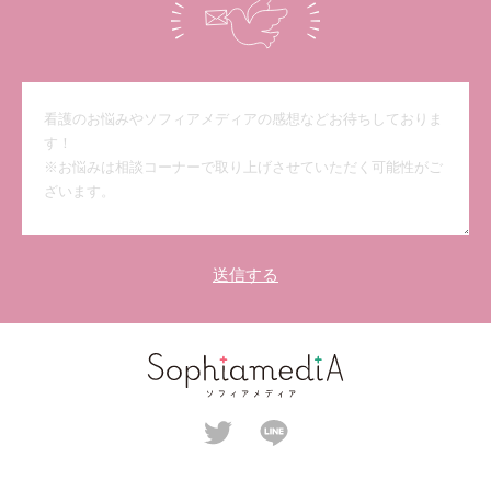
送信する
©️2021 copyright SophiamediA.