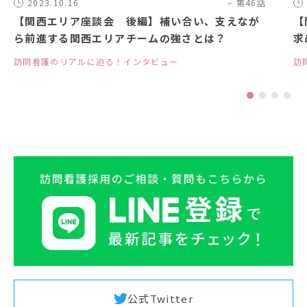
2023.10.16
第46話
【関西エリア座談会 後編】補い合い、支えなが
【
ら前進する関西エリアチームの強さとは？
求
訪問看護のリアルに迫る！インタビュー
訪
公式Twitter