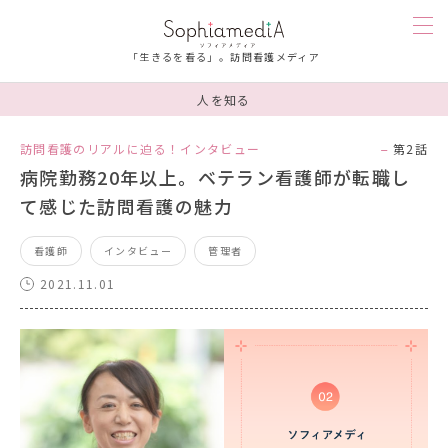
「生きるを看る」。訪問看護メディア
人を知る
訪問看護を知る
訪問看護のリアルに迫る！インタビュー
第2話
病院勤務20年以上。ベテラン看護師が転職し
人を知る
て感じた訪問看護の魅力
漫画
看護師
インタビュー
管理者
2021.11.01
お楽しみ
お悩み相談
ソフィアメディを知る
連載