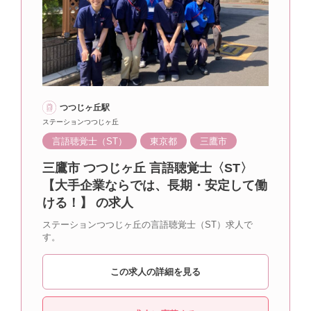
つつじヶ丘駅
ステーションつつじヶ丘
言語聴覚士（ST）
東京都
三鷹市
三鷹市 つつじヶ丘 言語聴覚士〈ST〉
【大手企業ならでは、長期・安定して働
ける！】 の求人
ステーションつつじヶ丘の言語聴覚士（ST）求人で
す。
この求人の詳細を見る