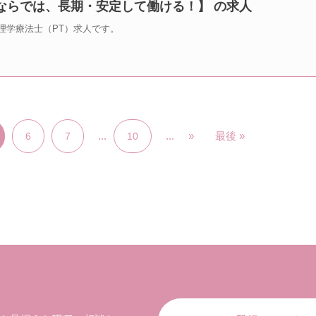
ならでは、長期・安定して働ける！】 の求人
理学療法士（PT）求人です。
...
...
»
最後 »
6
7
10