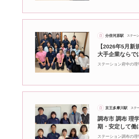
分倍河原駅
ステー
【2026年5月
大手企業ならで
ステーション府中の理
京王多摩川駅
ステ
調布市 調布 理
期・安定して働
ステーション調布の理