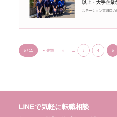
以上・大手企業
ステーション東川口の
« 先頭
«
...
5 / 11
3
4
5
LINEで気軽に転職相談