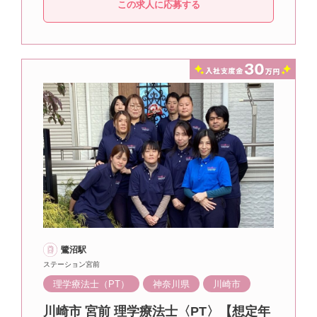
この求人に応募する
鷺沼駅
ステーション宮前
理学療法士（PT）
神奈川県
川崎市
川崎市 宮前 理学療法士〈PT〉【想定年