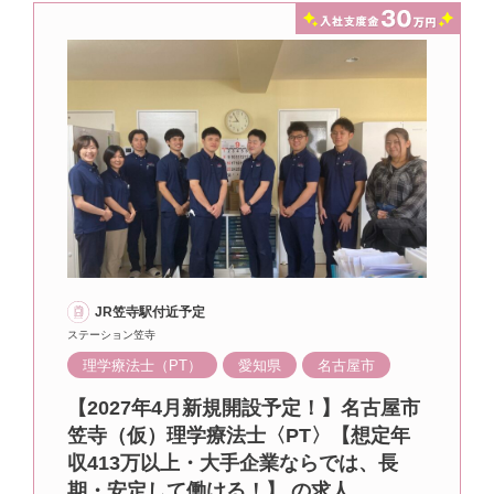
JR笠寺駅付近予定
ステーション笠寺
理学療法士（PT）
愛知県
名古屋市
【2027年4月新規開設予定！】名古屋市
笠寺（仮）理学療法士〈PT〉【想定年
収413万以上・大手企業ならでは、長
期・安定して働ける！】 の求人