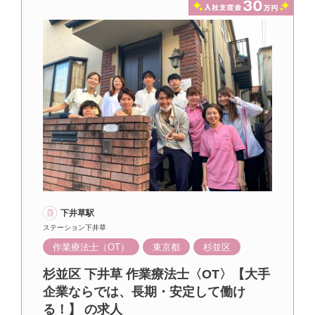
下井草駅
ステーション下井草
作業療法士（OT）
東京都
杉並区
杉並区 下井草 作業療法士〈OT〉【大手
企業ならでは、長期・安定して働け
る！】 の求人