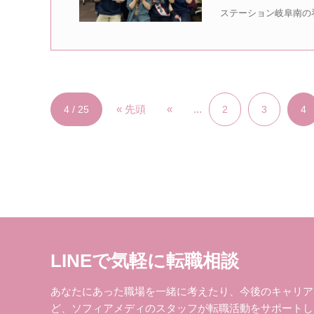
ステーション岐阜南の
« 先頭
«
...
4 / 25
2
3
4
LINEで気軽に転職相談
あなたにあった職場を一緒に考えたり、今後のキャリア
ど、ソフィアメディのスタッフが転職活動をサポートし