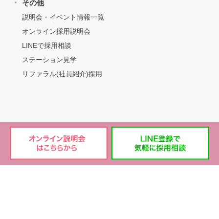
その他
説明会・イベント情報一覧
オンライン採用説明会
LINEで採用相談
ステーション見学
リファラル(社員紹介)採用
ソフィアメディ株式会社
｜
会社概要
｜
プライバシーポリシー
当社は、一般社団法人地域医療未来創造ネッ
トワーク（NRHA：ナーハ）の会員です
©Sophiamedi Inc. All Right Reserved.