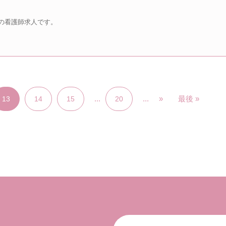
の看護師求人です。
...
...
»
最後 »
13
14
15
20