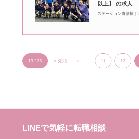
以上】 の求人
ステーション青物横丁
« 先頭
«
...
13 / 25
11
12
LINEで気軽に転職相談