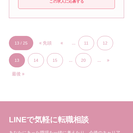
この求人に応募する
« 先頭
«
...
13 / 25
11
12
...
...
»
13
14
15
20
最後 »
LINEで気軽に転職相談
あなたにあった職場を一緒に考えたり、今後のキャリア