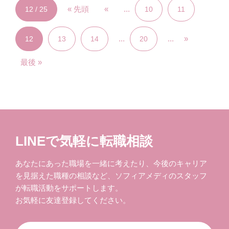
« 先頭
«
...
12 / 25
10
11
...
...
»
12
13
14
20
最後 »
LINEで気軽に転職相談
あなたにあった職場を一緒に考えたり、今後のキャリア
を見据えた職種の相談など、ソフィアメディのスタッフ
が転職活動をサポートします。
お気軽に友達登録してください。