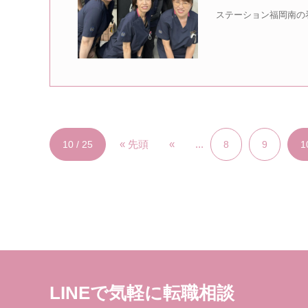
ステーション福岡南の
« 先頭
«
...
10 / 25
8
9
1
LINEで気軽に転職相談