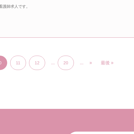
看護師求人です。
...
...
»
最後 »
0
11
12
20